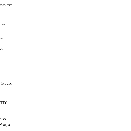
ommittee
orea
re
et
 Group,
ECTEC
635-
ข้อมูล