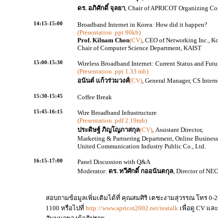
ดร. อภิศักดิ์ จุลยา
, Chair of APRICOT Organizing C
14:15-15:00
Broadband Internet in Korea: How did it happen?
(Presentation .ppt 90kb)
Prof. Kilnam Chon
(CV)
, CEO of Networking Inc., K
Chair of Computer Science Department, KAIST
15:00-15:30
Wireless Broadband Internet: Current Status and Futu
(Presentation .ppt 1.33 mb)
อนันต์ แก้วร่วมวงศ์
(CV)
, General Manager, CS Intern
15:30-15:45
Coffee Break
15:45-16:15
Wire Broadband Infrastructure
(Presentation .pdf 2.19mb)
ประดิษฐ์ ภิญโญภาสกุล
(CV)
, Assistant Director,
Marketing & Partnering Department, Online Business
United Communication Industry Public Co., Ltd.
16:15-17:00
Panel Discussion with Q&A
Moderator:
ดร. ทวีศักดิ์ กออนันตกุล
, Director of N
สอบถามข้อมูลเพิ่มเติมได้ที่ คุณสมศิริ เตชะงามสุวรรณ โทร 0-2
1100 หรือไปที่
http://www.apricot2002.net/teatalk
เพื่อดู CV และ